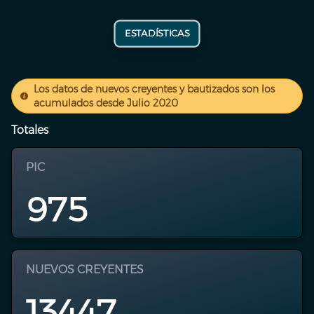
ESTADÍSTICAS
Los datos de nuevos creyentes y bautizados son los
acumulados desde Julio 2020
Totales
PIC
975
NUEVOS CREYENTES
13447